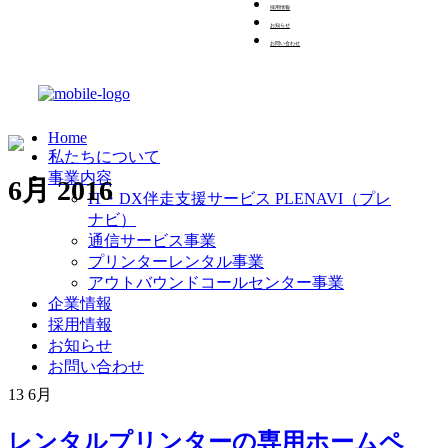
採用情報
お知らせ
お問い合わせ
Home
私たちについて
事業内容
6月 2016
IT・DX伴走支援サービス PLENAVI（プレ
ナビ）
通信サービス事業
プリンターレンタル事業
アウトバウンドコールセンター事業
企業情報
採用情報
お知らせ
お問い合わせ
13
6月
レンタルプリンターの専用ホームペ