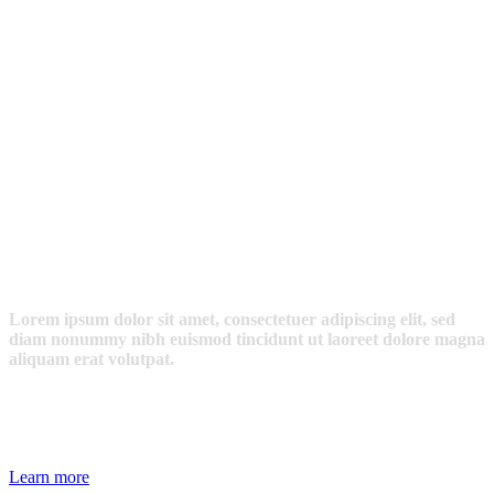
What Are You
Waiting For?
Lorem ipsum dolor sit amet, consectetuer adipiscing elit, sed
diam nonummy nibh euismod tincidunt ut laoreet dolore magna
aliquam erat volutpat.
Learn more