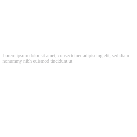
WooCommerce
Lorem ipsum dolor sit amet, consectetuer adipiscing elit, sed diam
nonummy nibh euismod tincidunt ut