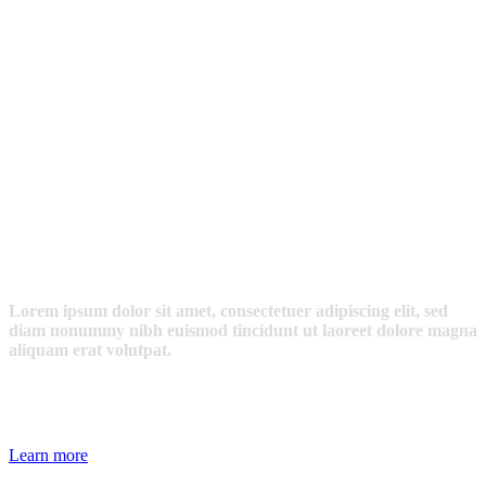
Share & Connect
With The New
Watch
Lorem ipsum dolor sit amet, consectetuer adipiscing elit, sed
diam nonummy nibh euismod tincidunt ut laoreet dolore magna
aliquam erat volutpat.
Learn more
Buy the theme