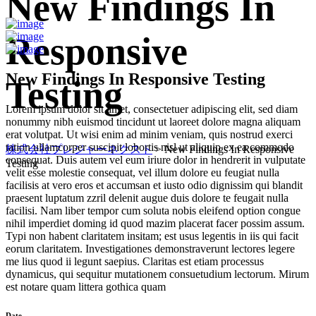
New Findings In
Responsive
New Findings In Responsive Testing
Testing
Lorem ipsum dolor sit amet, consectetuer adipiscing elit, sed diam
nonummy nibh euismod tincidunt ut laoreet dolore magna aliquam
erat volutpat. Ut wisi enim ad minim veniam, quis nostrud exerci
tation ullamcorper suscipit lobortis nisl ut aliquip ex ea commodo
株式会社プレジャーネクスト
>
New Findings In Responsive
consequat. Duis autem vel eum iriure dolor in hendrerit in vulputate
Testing
velit esse molestie consequat, vel illum dolore eu feugiat nulla
facilisis at vero eros et accumsan et iusto odio dignissim qui blandit
praesent luptatum zzril delenit augue duis dolore te feugait nulla
facilisi. Nam liber tempor cum soluta nobis eleifend option congue
nihil imperdiet doming id quod mazim placerat facer possim assum.
Typi non habent claritatem insitam; est usus legentis in iis qui facit
eorum claritatem. Investigationes demonstraverunt lectores legere
me lius quod ii legunt saepius. Claritas est etiam processus
dynamicus, qui sequitur mutationem consuetudium lectorum. Mirum
est notare quam littera gothica quam
Date