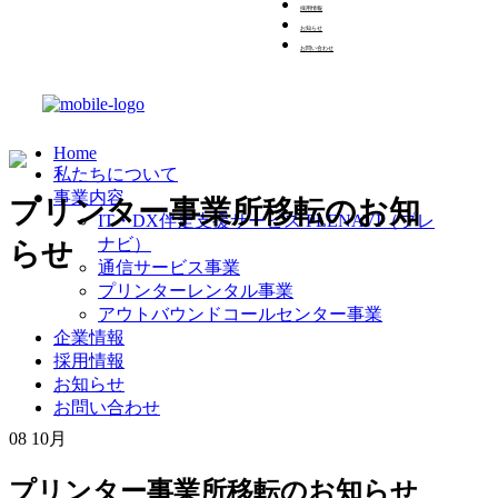
採用情報
お知らせ
お問い合わせ
Home
私たちについて
事業内容
プリンター事業所移転のお知
IT・DX伴走支援サービス PLENAVI（プレ
ナビ）
らせ
通信サービス事業
プリンターレンタル事業
アウトバウンドコールセンター事業
企業情報
採用情報
お知らせ
お問い合わせ
08
10月
プリンター事業所移転のお知らせ