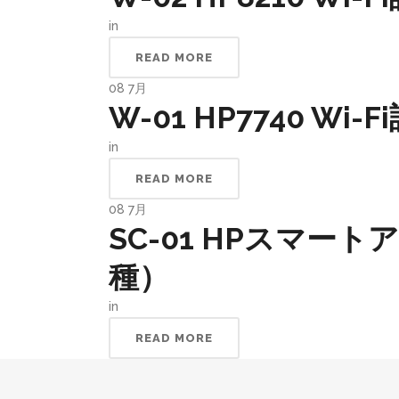
in
READ MORE
08
7月
W-01 HP7740 Wi-
in
READ MORE
08
7月
SC-01 HPスマー
種）
in
READ MORE