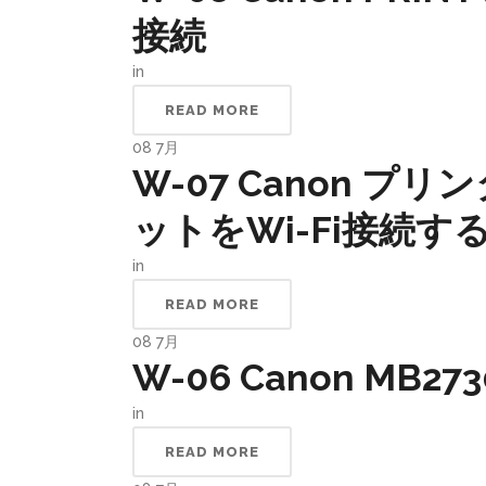
接続
in
READ MORE
08
7月
W-07 Canon 
ットをWi-Fi接続す
in
READ MORE
08
7月
W-06 Canon MB27
in
READ MORE