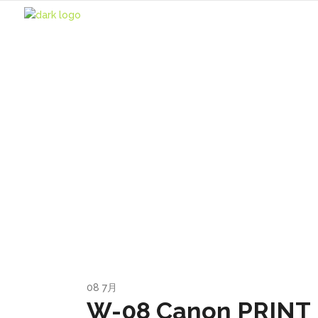
Archive
08
7月
W-08 Canon P